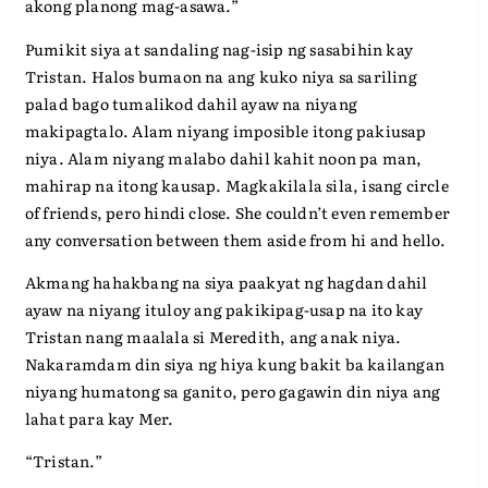
akong planong mag-asawa.”
Pumikit siya at sandaling nag-isip ng sasabihin kay
Tristan. Halos bumaon na ang kuko niya sa sariling
palad bago tumalikod dahil ayaw na niyang
makipagtalo. Alam niyang imposible itong pakiusap
niya. Alam niyang malabo dahil kahit noon pa man,
mahirap na itong kausap. Magkakilala sila, isang circle
of friends, pero hindi close. She couldn’t even remember
any conversation between them aside from hi and hello.
Akmang hahakbang na siya paakyat ng hagdan dahil
ayaw na niyang ituloy ang pakikipag-usap na ito kay
Tristan nang maalala si Meredith, ang anak niya.
Nakaramdam din siya ng hiya kung bakit ba kailangan
niyang humatong sa ganito, pero gagawin din niya ang
lahat para kay Mer.
“Tristan.”