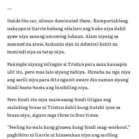
—
Inside the car, silence dominated them. Kumportableng
nakaupo si Garrie habang nilalaro ang kuko niya dahil
ayaw niya sanang umuwing luhaan. Alam niyang sa
susunod na araw, kukunin siya ni Admiral kahit na
humindi siya sa tatay niya.
Pasimple niyang nilingon si Tristan para sana kausapin
ulit ito, pero mas lalo siyang nahiya. Ibinaba na nga niya
ang sarili niya para dito ngunit aware din naman siyang
hindi basta-basta ang hinihiling niya.
Pero hindi rin niya maiwasang hindi titigan ang
malaking braso ni Tristan dahil kung itatabi iyon sa
braso niya, siguro mga three to four times.
“Feeling ko wala kang ginawa kung hindi mag-workout,”
pagbibiro ni Garrie at hinawakan niya ang sariling