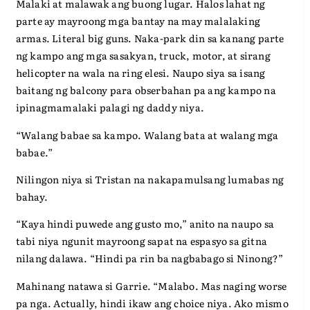
Malaki at malawak ang buong lugar. Halos lahat ng
parte ay mayroong mga bantay na may malalaking
armas. Literal big guns. Naka-park din sa kanang parte
ng kampo ang mga sasakyan, truck, motor, at sirang
helicopter na wala na ring elesi. Naupo siya sa isang
baitang ng balcony para obserbahan pa ang kampo na
ipinagmamalaki palagi ng daddy niya.
“Walang babae sa kampo. Walang bata at walang mga
babae.”
Nilingon niya si Tristan na nakapamulsang lumabas ng
bahay.
“Kaya hindi puwede ang gusto mo,” anito na naupo sa
tabi niya ngunit mayroong sapat na espasyo sa gitna
nilang dalawa. “Hindi pa rin ba nagbabago si Ninong?”
Mahinang natawa si Garrie. “Malabo. Mas naging worse
pa nga. Actually, hindi ikaw ang choice niya. Ako mismo