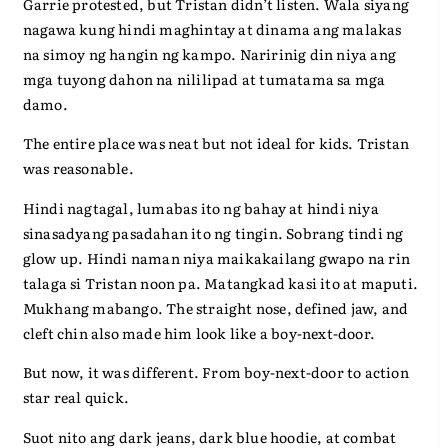
Garrie protested, but Tristan didn’t listen. Wala siyang
nagawa kung hindi maghintay at dinama ang malakas
na simoy ng hangin ng kampo. Naririnig din niya ang
mga tuyong dahon na nililipad at tumatama sa mga
damo.
The entire place was neat but not ideal for kids. Tristan
was reasonable.
Hindi nagtagal, lumabas ito ng bahay at hindi niya
sinasadyang pasadahan ito ng tingin. Sobrang tindi ng
glow up. Hindi naman niya maikakailang gwapo na rin
talaga si Tristan noon pa. Matangkad kasi ito at maputi.
Mukhang mabango. The straight nose, defined jaw, and
cleft chin also made him look like a boy-next-door.
But now, it was different. From boy-next-door to action
star real quick.
Suot nito ang dark jeans, dark blue hoodie, at combat