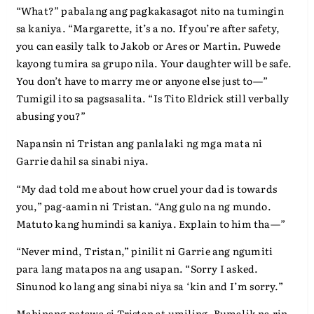
“What?” pabalang ang pagkakasagot nito na tumingin
sa kaniya. “Margarette, it’s a no. If you’re after safety,
you can easily talk to Jakob or Ares or Martin. Puwede
kayong tumira sa grupo nila. Your daughter will be safe.
You don’t have to marry me or anyone else just to—”
Tumigil ito sa pagsasalita. “Is Tito Eldrick still verbally
abusing you?”
Napansin ni Tristan ang panlalaki ng mga mata ni
Garrie dahil sa sinabi niya.
“My dad told me about how cruel your dad is towards
you,” pag-aamin ni Tristan. “Ang gulo na ng mundo.
Matuto kang humindi sa kaniya. Explain to him tha—”
“Never mind, Tristan,” pinilit ni Garrie ang ngumiti
para lang matapos na ang usapan. “Sorry I asked.
Sinunod ko lang ang sinabi niya sa ‘kin and I’m sorry.”
Mahinang natawa si Tristan at umiling. Bumalik na rin