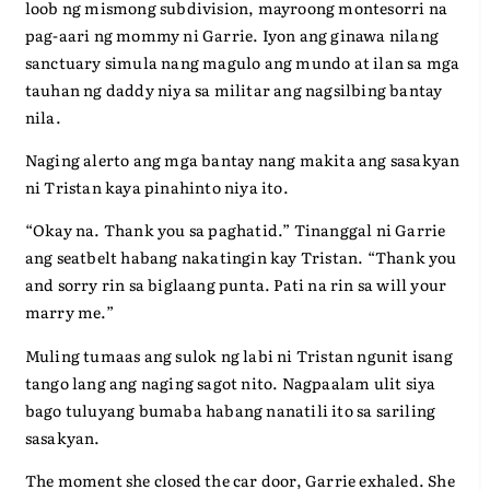
loob ng mismong subdivision, mayroong montesorri na
pag-aari ng mommy ni Garrie. Iyon ang ginawa nilang
sanctuary simula nang magulo ang mundo at ilan sa mga
tauhan ng daddy niya sa militar ang nagsilbing bantay
nila.
Naging alerto ang mga bantay nang makita ang sasakyan
ni Tristan kaya pinahinto niya ito.
“Okay na. Thank you sa paghatid.” Tinanggal ni Garrie
ang seatbelt habang nakatingin kay Tristan. “Thank you
and sorry rin sa biglaang punta. Pati na rin sa will your
marry me.”
Muling tumaas ang sulok ng labi ni Tristan ngunit isang
tango lang ang naging sagot nito. Nagpaalam ulit siya
bago tuluyang bumaba habang nanatili ito sa sariling
sasakyan.
The moment she closed the car door, Garrie exhaled. She