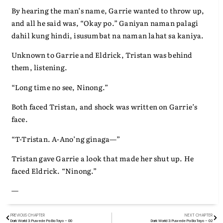
By hearing the man’s name, Garrie wanted to throw up,
and all he said was, “Okay po.” Ganiyan naman palagi
dahil kung hindi, isusumbat na naman lahat sa kaniya.
Unknown to Garrie and Eldrick, Tristan was behind
them, listening.
“Long time no see, Ninong.”
Both faced Tristan, and shock was written on Garrie’s
face.
“T-Tristan. A-Ano’ng ginaga—”
Tristan gave Garrie a look that made her shut up. He
faced Eldrick. “Ninong.”
—
PREVIOUS CHAPTER
NEXT CHAPTER
Dark World 3: Puwede Pa Ba Tayo – 00
Dark World 3: Puwede Pa Ba Tayo – 02