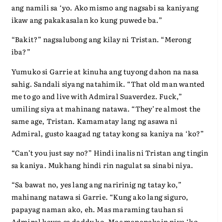
ang namili sa ‘yo. Ako mismo ang nagsabi sa kaniyang
ikaw ang pakakasalan ko kung puwede ba.”
“Bakit?” nagsalubong ang kilay ni Tristan. “Merong
iba?”
Yumuko si Garrie at kinuha ang tuyong dahon na nasa
sahig. Sandali siyang natahimik. “That old man wanted
me to go and live with Admiral Suaverdez. Fuck,”
umiling siya at mahinang natawa. “They’re almost the
same age, Tristan. Kamamatay lang ng asawa ni
Admiral, gusto kaagad ng tatay kong sa kaniya na ‘ko?”
“Can’t you just say no?” Hindi inalis ni Tristan ang tingin
sa kaniya. Mukhang hindi rin nagulat sa sinabi niya.
“Sa bawat no, yes lang ang naririnig ng tatay ko,”
mahinang natawa si Garrie. “Kung ako lang siguro,
papayag naman ako, eh. Mas maraming tauhan si
Admiral kaysa sa daddy ko. Mas mapapakain niya ‘ko,