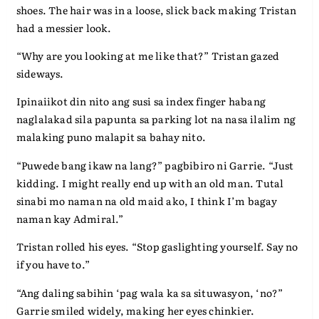
shoes. The hair was in a loose, slick back making Tristan
had a messier look.
“Why are you looking at me like that?” Tristan gazed
sideways.
Ipinaiikot din nito ang susi sa index finger habang
naglalakad sila papunta sa parking lot na nasa ilalim ng
malaking puno malapit sa bahay nito.
“Puwede bang ikaw na lang?” pagbibiro ni Garrie. “Just
kidding. I might really end up with an old man. Tutal
sinabi mo naman na old maid ako, I think I’m bagay
naman kay Admiral.”
Tristan rolled his eyes. “Stop gaslighting yourself. Say no
if you have to.”
“Ang daling sabihin ‘pag wala ka sa situwasyon, ‘no?”
Garrie smiled widely, making her eyes chinkier.