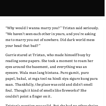
Dark World 3: Puwede Pa Ba
Tayo – 01
“Why would I wanna marry you?” Tristan said seriously.
“We haven’t seen each other in years, and you’re asking
me to marry you out of nowhere. Did dark world mess
your head that bad?”
Garrie stared at Tristan, who made himself busy by
reading some papers. She took a moment to roam her
eyes around the basement, and everything was an
eyesore. Wala man lang bintana. Puro gamit, puro
papel, bakal, at mga tool na hindi siya siguro kung para
saan. Thankfully, the place was cold and didn’t smell
foul. Though it kind of smells like fireworks? She
couldn’t point a finger on it.
Tristan’s question was valid. But she had no other choice.