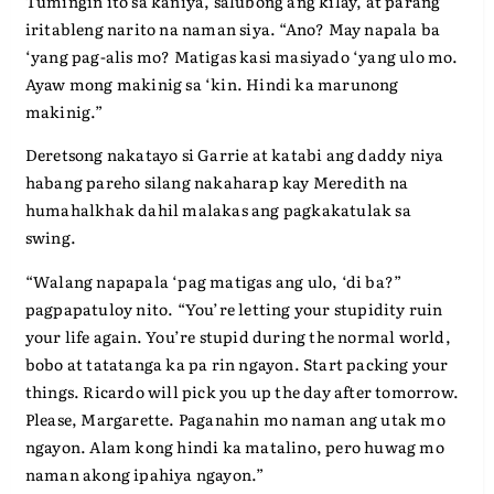
Tumingin ito sa kaniya, salubong ang kilay, at parang
iritableng narito na naman siya. “Ano? May napala ba
‘yang pag-alis mo? Matigas kasi masiyado ‘yang ulo mo.
Ayaw mong makinig sa ‘kin. Hindi ka marunong
makinig.”
Deretsong nakatayo si Garrie at katabi ang daddy niya
habang pareho silang nakaharap kay Meredith na
humahalkhak dahil malakas ang pagkakatulak sa
swing.
“Walang napapala ‘pag matigas ang ulo, ‘di ba?”
pagpapatuloy nito. “You’re letting your stupidity ruin
your life again. You’re stupid during the normal world,
bobo at tatatanga ka pa rin ngayon. Start packing your
things. Ricardo will pick you up the day after tomorrow.
Please, Margarette. Paganahin mo naman ang utak mo
ngayon. Alam kong hindi ka matalino, pero huwag mo
naman akong ipahiya ngayon.”