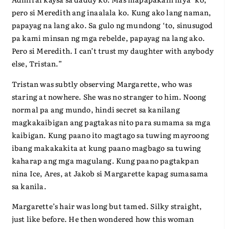
pero si Meredith ang inaalala ko. Kung ako lang naman,
papayag na lang ako. Sa gulo ng mundong ‘to, sinusugod
pa kami minsan ng mga rebelde, papayag na lang ako.
Pero si Meredith. I can’t trust my daughter with anybody
else, Tristan.”
Tristan was subtly observing Margarette, who was
staring at nowhere. She was no stranger to him. Noong
normal pa ang mundo, hindi secret sa kanilang
magkakaibigan ang pagtakas nito para sumama sa mga
kaibigan. Kung paano ito magtago sa tuwing mayroong
ibang makakakita at kung paano magbago sa tuwing
kaharap ang mga magulang. Kung paano pagtakpan
nina Ice, Ares, at Jakob si Margarette kapag sumasama
sa kanila.
Margarette’s hair was long but tamed. Silky straight,
just like before. He then wondered how this woman