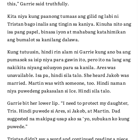
this,” Garrie said truthfully.
Kita niya kung paanong tumaas ang gilid ng labi ni
Tristan bago inalis ang tingin sa kaniya. Kinuha nito ang
isa pang papel, binasa iyon at mahabang katahimikan
ang bumalot sa kanilang dalawa.
Kung tutuusin, hindi rin alam ni Garrie kung ano ba ang
pumasok sa isip niya para gawin ito, pero ito na lang ang
nakikita niyang solusyon para sa kanila. Ares was
unavailable. Isa pa, hindi sila talo. She heard Jakob was
married. Martin was with someone, too. Hindi naman
niya puwedeng pakasalan si Ice. Hindi sila talo.
Garrie bit her lower lip. “I need to protect my daughter,
Tris. Hindi puwede si Ares, si Jakob, at Martin. Dad
suggested na makipag-usap ako sa ‘yo, subukan ko kung
puwede.”
Tristan didn’t say a word and continued reading a piece