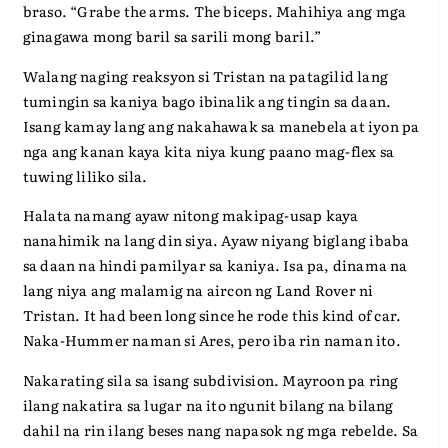
braso. “Grabe the arms. The biceps. Mahihiya ang mga
ginagawa mong baril sa sarili mong baril.”
Walang naging reaksyon si Tristan na patagilid lang
tumingin sa kaniya bago ibinalik ang tingin sa daan.
Isang kamay lang ang nakahawak sa manebela at iyon pa
nga ang kanan kaya kita niya kung paano mag-flex sa
tuwing liliko sila.
Halata namang ayaw nitong makipag-usap kaya
nanahimik na lang din siya. Ayaw niyang biglang ibaba
sa daan na hindi pamilyar sa kaniya. Isa pa, dinama na
lang niya ang malamig na aircon ng Land Rover ni
Tristan. It had been long since he rode this kind of car.
Naka-Hummer naman si Ares, pero iba rin naman ito.
Nakarating sila sa isang subdivision. Mayroon pa ring
ilang nakatira sa lugar na ito ngunit bilang na bilang
dahil na rin ilang beses nang napasok ng mga rebelde. Sa