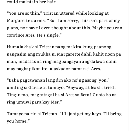
could maintain her hair.
“You are so thin,” Tristan uttered while looking at
Margarette’s arms. “But I am sorry, this isn’t part of my
plans, nor have I even thought about this. Maybe you can
convince Ares. He’s single.”
Humalakhak si Tristan nang makita kung paanong
nangasim ang mukha ni Margarette dahil kahit noon pa
man, madalas na ring magbangayan ang dalawa dahil
may pagkapikon ito, alaskador naman si Ares.
“Baka pagtawanan lang din ako no’ng asong ‘yon,”
umiling si Garrie at tumayo. “Anyway, at least I tried.
Tingin mo, magtatagal ba si Ares sa Beta? Gusto ko na
ring umuwi para kay Mer.”
Tumayo na rin si Tristan. “I’ll just get my keys. I’ll bring
you home.”