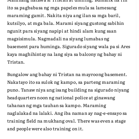
ito sa pagbabasa ng mga papeles mula sa lamesang
maraming gamit. Nakita niya ang ilan sa mga baril,
kutsilyo, at mga bala. Marami siyang gustong sabihin
ngunit para siyang napipi at hindi alam kung saan
magsisimula. Nagmadali na siyang lumabas ng
basement para huminga. Sigurado siyang wala pa si Ares
kaya maghihintay na lang siya sa balcony ng bahay ni
Tristan.
Bungalow ang bahay ni Tristan na mayroong basement.
Nakatayo ito sa sulok ng kampo, sa parteng maraming
puno. Tanaw niya ang isang building na sigurado niyang
headquarters noon ng national police at ginawang
tahanan ng mga tauhan sa kampo. Maraming
naglalakad na lalaki. Ang iba naman ay nag-e-ensayo sa
training field na mukhang oval. There was even a stage
and people were also training on it.