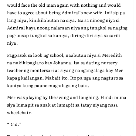
would face the old man again with nothing and would
have to agree about being Admiral’s new wife. Iniisip pa
lang niya, kinikilabutan na siya. Isa sa ninong niya si
Admiral kaya noong nalaman niya ang tungkol sa naging
pag-uusap tungkol sa kaniya, diring-diri siya sa sarili
niya.
Pagpasok sa loob ng school, naabutan niya si Meredith
na nakikipaglaro kay Johanna, isa sa dating nursery
teacher ng montersori at siyang nangangalaga kay Mer
kapag kailangan. Mabait ito. Ito pa nga ang nagturo sa
kaniya kung paano mag-alaga ng bata.
Mer was playing by the swing and laughing. Hindi muna
siya lumapit sa anak at lumapit sa tatay niyang nasa
wheelchair.
“Dad.”