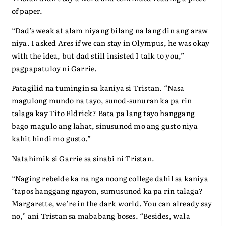
of paper.
“Dad’s weak at alam niyang bilang na lang din ang araw
niya. I asked Ares if we can stay in Olympus, he was okay
with the idea, but dad still insisted I talk to you,”
pagpapatuloy ni Garrie.
Patagilid na tumingin sa kaniya si Tristan. “Nasa
magulong mundo na tayo, sunod-sunuran ka pa rin
talaga kay Tito Eldrick? Bata pa lang tayo hanggang
bago magulo ang lahat, sinusunod mo ang gusto niya
kahit hindi mo gusto.”
Natahimik si Garrie sa sinabi ni Tristan.
“Naging rebelde ka na nga noong college dahil sa kaniya
‘tapos hanggang ngayon, sumusunod ka pa rin talaga?
Margarette, we’re in the dark world. You can already say
no,” ani Tristan sa mababang boses. “Besides, wala