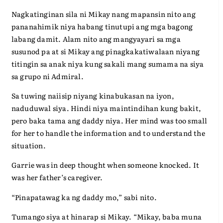
Nagkatinginan sila ni Mikay nang mapansin nito ang
pananahimik niya habang tinutupi ang mga bagong
labang damit. Alam nito ang mangyayari sa mga
susunod pa at si Mikay ang pinagkakatiwalaan niyang
titingin sa anak niya kung sakali mang sumama na siya
sa grupo ni Admiral.
Sa tuwing naiisip niyang kinabukasan na iyon,
naduduwal siya. Hindi niya maintindihan kung bakit,
pero baka tama ang daddy niya. Her mind was too small
for her to handle the information and to understand the
situation.
Garrie was in deep thought when someone knocked. It
was her father’s caregiver.
“Pinapatawag ka ng daddy mo,” sabi nito.
Tumango siya at hinarap si Mikay. “Mikay, baba muna