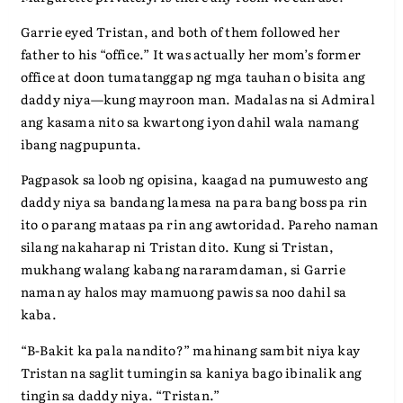
Garrie eyed Tristan, and both of them followed her
father to his “office.” It was actually her mom’s former
office at doon tumatanggap ng mga tauhan o bisita ang
daddy niya—kung mayroon man. Madalas na si Admiral
ang kasama nito sa kwartong iyon dahil wala namang
ibang nagpupunta.
Pagpasok sa loob ng opisina, kaagad na pumuwesto ang
daddy niya sa bandang lamesa na para bang boss pa rin
ito o parang mataas pa rin ang awtoridad. Pareho naman
silang nakaharap ni Tristan dito. Kung si Tristan,
mukhang walang kabang nararamdaman, si Garrie
naman ay halos may mamuong pawis sa noo dahil sa
kaba.
“B-Bakit ka pala nandito?” mahinang sambit niya kay
Tristan na saglit tumingin sa kaniya bago ibinalik ang
tingin sa daddy niya. “Tristan.”