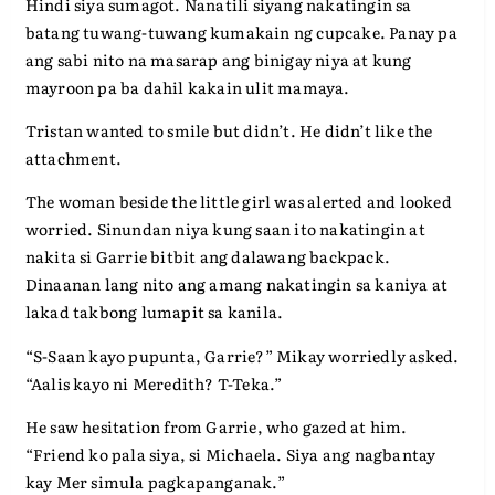
Hindi siya sumagot. Nanatili siyang nakatingin sa
batang tuwang-tuwang kumakain ng cupcake. Panay pa
ang sabi nito na masarap ang binigay niya at kung
mayroon pa ba dahil kakain ulit mamaya.
Tristan wanted to smile but didn’t. He didn’t like the
attachment.
The woman beside the little girl was alerted and looked
worried. Sinundan niya kung saan ito nakatingin at
nakita si Garrie bitbit ang dalawang backpack.
Dinaanan lang nito ang amang nakatingin sa kaniya at
lakad takbong lumapit sa kanila.
“S-Saan kayo pupunta, Garrie?” Mikay worriedly asked.
“Aalis kayo ni Meredith? T-Teka.”
He saw hesitation from Garrie, who gazed at him.
“Friend ko pala siya, si Michaela. Siya ang nagbantay
kay Mer simula pagkapanganak.”