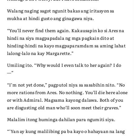
Walang naging sagot ngunit bakas ang iritasyon sa
mukha at hindi gusto ang ginagawa niya.
“You’ll never find them again. Kakausapin ko si Ares na
hindi na siya magpapadala ng mga pagkain dito at
hinding-hindi na kayo magpaparamdam sa aming lahat
lalong-lalo na kay Margarette.”
Umiling ito. “Why would I even talk to her again? I do
—”
“I’m not yet done,” pagputol niya sa sasabihin nito. “No
more rations from Ares. No nothing. You’ll die here alone
or with Admiral. Magsama kayong dalawa. Both of you
are disgusting old man who’ll soon meet their graves.”
Malalim itong huminga dahilan para ngumiti siya.
“’Yan ay kung malilibing pa ba kayo o hahayaan na lang