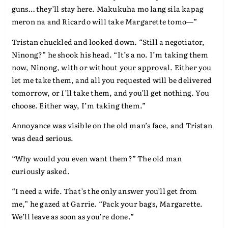
guns… they’ll stay here. Makukuha mo lang sila kapag
meron na and Ricardo will take Margarette tomo—”
Tristan chuckled and looked down. “Still a negotiator,
Ninong?” he shook his head. “It’s a no. I’m taking them
now, Ninong, with or without your approval. Either you
let me take them, and all you requested will be delivered
tomorrow, or I’ll take them, and you’ll get nothing. You
choose. Either way, I’m taking them.”
Annoyance was visible on the old man’s face, and Tristan
was dead serious.
“Why would you even want them?” The old man
curiously asked.
“I need a wife. That’s the only answer you’ll get from
me,” he gazed at Garrie. “Pack your bags, Margarette.
We’ll leave as soon as you’re done.”