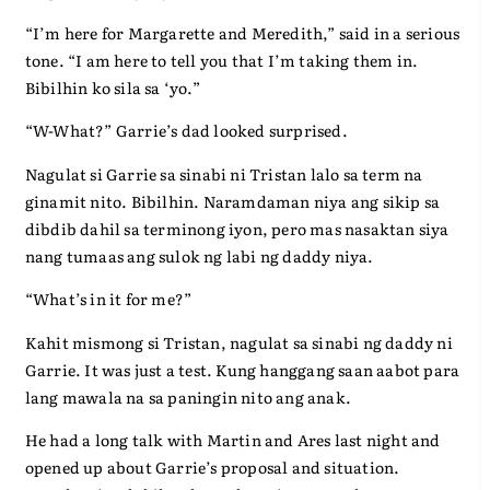
“I’m here for Margarette and Meredith,” said in a serious
tone. “I am here to tell you that I’m taking them in.
Bibilhin ko sila sa ‘yo.”
“W-What?” Garrie’s dad looked surprised.
Nagulat si Garrie sa sinabi ni Tristan lalo sa term na
ginamit nito. Bibilhin. Naramdaman niya ang sikip sa
dibdib dahil sa terminong iyon, pero mas nasaktan siya
nang tumaas ang sulok ng labi ng daddy niya.
“What’s in it for me?”
Kahit mismong si Tristan, nagulat sa sinabi ng daddy ni
Garrie. It was just a test. Kung hanggang saan aabot para
lang mawala na sa paningin nito ang anak.
He had a long talk with Martin and Ares last night and
opened up about Garrie’s proposal and situation.