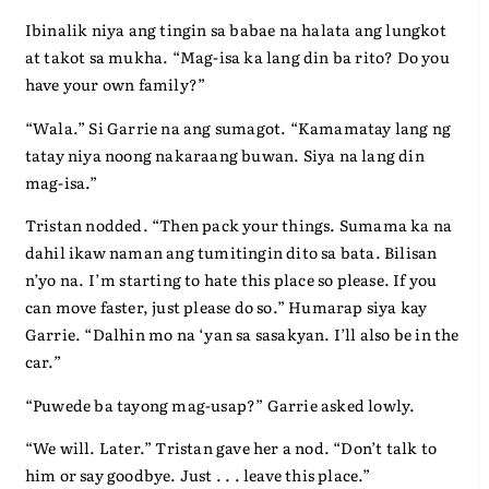
Ibinalik niya ang tingin sa babae na halata ang lungkot
at takot sa mukha. “Mag-isa ka lang din ba rito? Do you
have your own family?”
“Wala.” Si Garrie na ang sumagot. “Kamamatay lang ng
tatay niya noong nakaraang buwan. Siya na lang din
mag-isa.”
Tristan nodded. “Then pack your things. Sumama ka na
dahil ikaw naman ang tumitingin dito sa bata. Bilisan
n’yo na. I’m starting to hate this place so please. If you
can move faster, just please do so.” Humarap siya kay
Garrie. “Dalhin mo na ‘yan sa sasakyan. I’ll also be in the
car.”
“Puwede ba tayong mag-usap?” Garrie asked lowly.
“We will. Later.” Tristan gave her a nod. “Don’t talk to
him or say goodbye. Just . . . leave this place.”