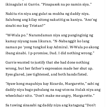
ikinagulat ni Garrie. “Pinapasok na po namin siya.”
Nakita rin niya ang gulat sa mukha ng daddy niya.
Salubong ang kilay nitong nakatitig sa kaniya. “Ano’ng
sinabi mo kay Tristan?”
“W-Wala po.” Naramdaman niya ang panginginig ng
kamay niyang nasa likuran. “N-Nabanggit ko lang
naman po ‘yong tungkol kay Admiral. W-Wala po akong
ibang sinabi. I p-promise, Dad. I did nothing wrong.”
Garrie wanted to justify that she had done nothing
wrong, but her father’s expression made her shut up.
Eyes glared, jaw tightened, and both hands fisted.
“Ayaw kong mapahiya kay Ricardo, Margarette,” sabi ng
daddy niya bago pabalang na nag-utos na itulak niya ang
wheelchair nito. “Don’t make me angry, Margarette.”
Sa tuwing sinasabi ng daddy niya ang katagang “Don’t