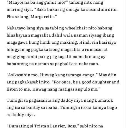
“Maayos na ba ang gamit mo?” tanong nito nang
marinig siya. “Baka bukas ng umaga ka susunduin dito.
Please lang, Margarette.”
Nakatayo lang siya sa tabi ng wheelchair nito habang
hinahayaan magsalita dahil wala naman siyang ibang
magagawa kung hindi ang makinig. Hindi rin kasi siya
bibigyan ng pagkakataong magsalita o rumason at
magiging sanhi pa ng pagkagalit na malamang ay
hahantong na naman sa pagbalik sa nakaraan.
“Asikasuhin mo. Huwag kang tatanga-tanga.” May diin
ang pagkakasabi nito. “For once, be a good daughter and
listen to me. Huwag nang matigas ang ulo mo.”
Tumigil sa pagsasalita ang daddy niya nang kumatok
ang isa sa bantay sa ibaba. Tumingin ito sa kaniya bago
sa daddy niya.
“Dumating si Tristan Laurier, Boss,” sabi nito na