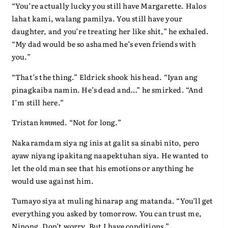
“You’re actually lucky you still have Margarette. Halos
lahat kami, walang pamilya. You still have your
daughter, and you’re treating her like shit,” he exhaled.
“My dad would be so ashamed he’s even friends with
you.”
“That’s the thing.” Eldrick shook his head. “Iyan ang
pinagkaiba namin. He’s dead and…” he smirked. “And
I’m still here.”
Tristan
hmm
ed. “Not for long.”
Nakaramdam siya ng inis at galit sa sinabi nito, pero
ayaw niyang ipakitang naapektuhan siya. He wanted to
let the old man see that his emotions or anything he
would use against him.
Tumayo siya at muling hinarap ang matanda. “You’ll get
everything you asked by tomorrow. You can trust me,
Ninong. Don’t worry. But I have conditions.”