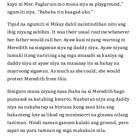
kayo ni Mer. Paglaruin mo muna siya sa playground,”
ngumiti siya. “Bababa rin kaagad ako.”
Tipid na ngumiti si Mikay dahil naintindihan nito ang
ibig niyang sabihin. It was their usual routine whenever
her father would call her. Ayaw kasi niyang marinig ni
Meredith na sisigawan siya ng daddy niya. Ayaw niyang
lumaki itong naririnig ang mga sinasabi sa kaniya ng
daddy niya at ayaw niya na masanay ito sa bahay na
mayroong sigawan. As much as she could, she would
protect Meredith from this.
Siniguro muna niyang nasa ibaba na si Meredith bago
pumasok sa katabing kwarto. Naabutan niya ang daddy
niya na nakaharap sa bintana kung saan kita ang
bakanteng lote sa likod ng montesorri na ginawa nilang
taniman. Hindi naman ganoon kalaki ang ground, pero
sapat na para tamnan ng mga makakain nila.