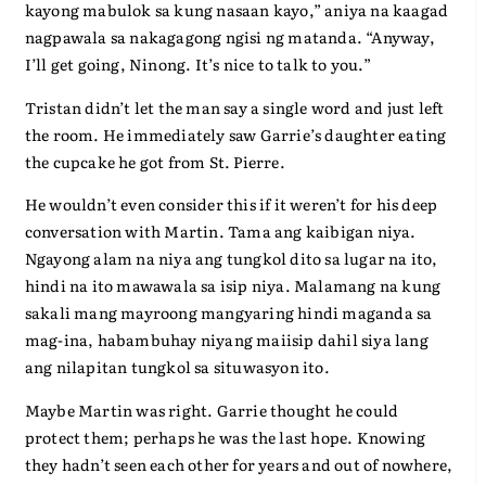
kayong mabulok sa kung nasaan kayo,” aniya na kaagad
nagpawala sa nakagagong ngisi ng matanda. “Anyway,
I’ll get going, Ninong. It’s nice to talk to you.”
Tristan didn’t let the man say a single word and just left
the room. He immediately saw Garrie’s daughter eating
the cupcake he got from St. Pierre.
He wouldn’t even consider this if it weren’t for his deep
conversation with Martin. Tama ang kaibigan niya.
Ngayong alam na niya ang tungkol dito sa lugar na ito,
hindi na ito mawawala sa isip niya. Malamang na kung
sakali mang mayroong mangyaring hindi maganda sa
mag-ina, habambuhay niyang maiisip dahil siya lang
ang nilapitan tungkol sa situwasyon ito.
Maybe Martin was right. Garrie thought he could
protect them; perhaps he was the last hope. Knowing
they hadn’t seen each other for years and out of nowhere,