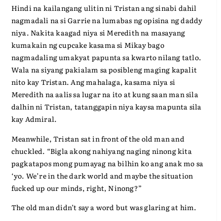
Hindi na kailangang ulitin ni Tristan ang sinabi dahil
nagmadali na si Garrie na lumabas ng opisina ng daddy
niya. Nakita kaagad niya si Meredith na masayang
kumakain ng cupcake kasama si Mikay bago
nagmadaling umakyat papunta sa kwarto nilang tatlo.
Wala na siyang pakialam sa posibleng maging kapalit
nito kay Tristan. Ang mahalaga, kasama niya si
Meredith na aalis sa lugar na ito at kung saan man sila
dalhin ni Tristan, tatanggapin niya kaysa mapunta sila
kay Admiral.
Meanwhile, Tristan sat in front of the old man and
chuckled. “Bigla akong nahiyang naging ninong kita
pagkatapos mong pumayag na bilhin ko ang anak mo sa
‘yo. We’re in the dark world and maybe the situation
fucked up our minds, right, Ninong?”
The old man didn’t say a word but was glaring at him.