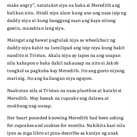
make angry”, natatakot siya na baka si Meredith ang
balikan nito. Hindi niya alam kung ano ang nasa isip ng
daddy niya at kung hanggang saan ang kaya nitong
gawin, masaktan lang siya.
Maingat ang bawat pagtulak niya sa wheelchair ng
daddy niya kahit na lumilipad ang isip niya kung bakit
nandito si Tristan. Akala niya ay tapos na ang usapan
nila kahapon o baka dahil nakausap na nito si Jakob
tungkol sa pagkuha kay Meredith. Ito ang gusto niyang
marinig. Ito ang kailangan niya ngayon.
Naabutan nila si Tristan na nasa plantbox at katabi si
Meredith. May hawak na cupcake ang dalawa at
mukhang nag-uusap.
Her heart pounded knowing Meredith had been asking
for cupcakes and cookies for months. Nakikita kasi nila
iyon sa mga libro at pina-describe sa kaniya ng anak