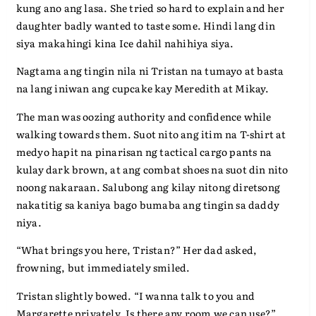
kung ano ang lasa. She tried so hard to explain and her
daughter badly wanted to taste some. Hindi lang din
siya makahingi kina Ice dahil nahihiya siya.
Nagtama ang tingin nila ni Tristan na tumayo at basta
na lang iniwan ang cupcake kay Meredith at Mikay.
The man was oozing authority and confidence while
walking towards them. Suot nito ang itim na T-shirt at
medyo hapit na pinarisan ng tactical cargo pants na
kulay dark brown, at ang combat shoes na suot din nito
noong nakaraan. Salubong ang kilay nitong diretsong
nakatitig sa kaniya bago bumaba ang tingin sa daddy
niya.
“What brings you here, Tristan?” Her dad asked,
frowning, but immediately smiled.
Tristan slightly bowed. “I wanna talk to you and
Margarette privately. Is there any room we can use?”