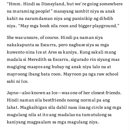
“Hmm. Hindi sa Disneyland, but we’re going somewhere
na maraming people!” masayang sambit niya sa anak
kahit na naramdaman niya ang paninikip ng dibdib
niya. “May mga book sila roon and bigger playground.”
She was unsure, of course. Hindi pa naman siya
nakakapunta sa Escarra, pero nagbase siya sa mga
kuwento nina Ice at Ares sa kaniya. Kung sakali mang
madala si Meredith sa Escarra, sigurado rin siyang mas
magiging maayos ang buhay ng anak niya lalo na at
mayroong ibang bata roon. Mayroon pa nga raw school
sabi ni Ice.
Jayne—also known as Ice—was one of her closest friends.
Hindi naman sila bestfriends noong normal pa ang
lahat. Magkaibigan sila dahil nasa iisang circle ang mga
magulang nila at ito ang madalas na tumutulong sa
kaniyang magpaalam sa mga magulang niya.