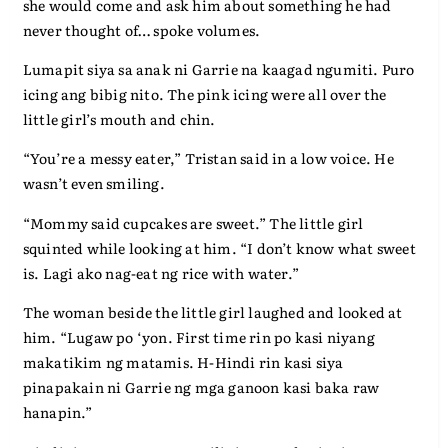
she would come and ask him about something he had
never thought of… spoke volumes.
Lumapit siya sa anak ni Garrie na kaagad ngumiti. Puro
icing ang bibig nito. The pink icing were all over the
little girl’s mouth and chin.
“You’re a messy eater,” Tristan said in a low voice. He
wasn’t even smiling.
“Mommy said cupcakes are sweet.” The little girl
squinted while looking at him. “I don’t know what sweet
is. Lagi ako nag-eat ng rice with water.”
The woman beside the little girl laughed and looked at
him. “Lugaw po ‘yon. First time rin po kasi niyang
makatikim ng matamis. H-Hindi rin kasi siya
pinapakain ni Garrie ng mga ganoon kasi baka raw
hanapin.”