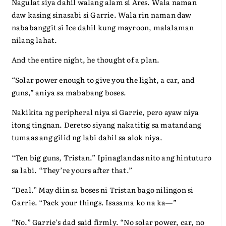
Nagulat siya dahil walang alam si Ares. Wala naman
daw kasing sinasabi si Garrie. Wala rin naman daw
nababanggit si Ice dahil kung mayroon, malalaman
nilang lahat.
And the entire night, he thought of a plan.
“Solar power enough to give you the light, a car, and
guns,” aniya sa mababang boses.
Nakikita ng peripheral niya si Garrie, pero ayaw niya
itong tingnan. Deretso siyang nakatitig sa matandang
tumaas ang gilid ng labi dahil sa alok niya.
“Ten big guns, Tristan.” Ipinaglandas nito ang hintuturo
sa labi. “They’re yours after that.”
“Deal.” May diin sa boses ni Tristan bago nilingon si
Garrie. “Pack your things. Isasama ko na ka—”
“No.” Garrie’s dad said firmly. “No solar power, car, no