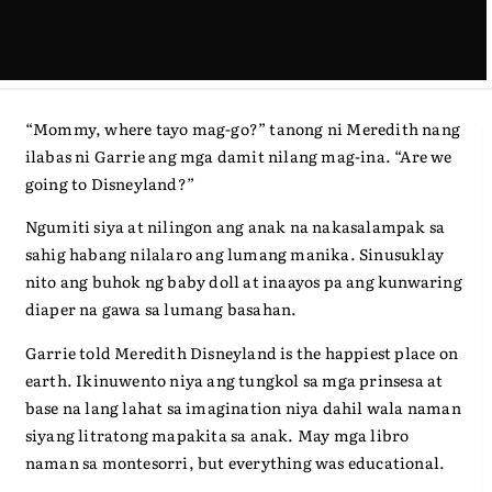
Dark World 3: Puwede Pa Ba
Tayo – 03
“Mommy, where tayo mag-go?” tanong ni Meredith nang
ilabas ni Garrie ang mga damit nilang mag-ina. “Are we
going to Disneyland?”
Ngumiti siya at nilingon ang anak na nakasalampak sa
sahig habang nilalaro ang lumang manika. Sinusuklay
nito ang buhok ng baby doll at inaayos pa ang kunwaring
diaper na gawa sa lumang basahan.
Garrie told Meredith Disneyland is the happiest place on
earth. Ikinuwento niya ang tungkol sa mga prinsesa at
base na lang lahat sa imagination niya dahil wala naman
siyang litratong mapakita sa anak. May mga libro
naman sa montesorri, but everything was educational.