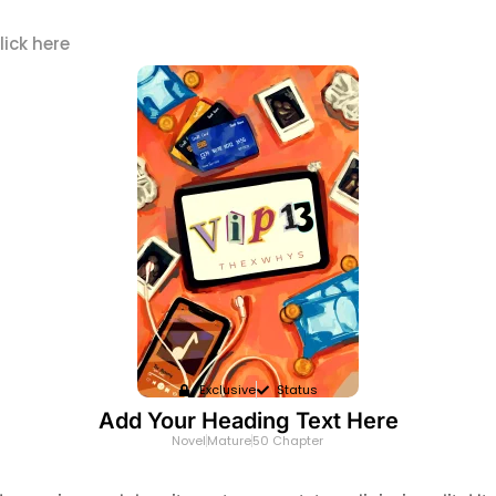
lick here
Exclusive
Status
Add Your Heading Text Here
Novel
Mature
50 Chapter