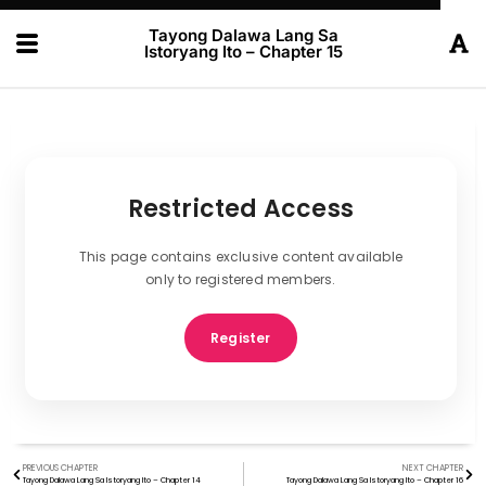
Tayong Dalawa Lang Sa
Istoryang Ito – Chapter 15
Restricted Access
This page contains exclusive content available
only to registered members.
Register
PREVIOUS CHAPTER
NEXT CHAPTER
Tayong Dalawa Lang Sa Istoryang Ito – Chapter 14
Tayong Dalawa Lang Sa Istoryang Ito – Chapter 16