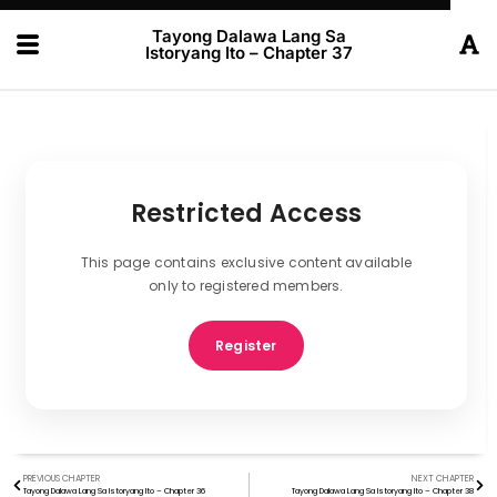
Tayong Dalawa Lang Sa
Istoryang Ito – Chapter 37
Restricted Access
This page contains exclusive content available
only to registered members.
Register
PREVIOUS CHAPTER
NEXT CHAPTER
Tayong Dalawa Lang Sa Istoryang Ito – Chapter 36
Tayong Dalawa Lang Sa Istoryang Ito – Chapter 38