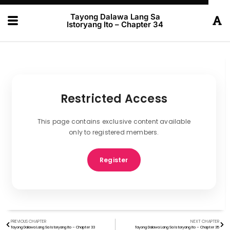
Tayong Dalawa Lang Sa
Istoryang Ito – Chapter 34
Restricted Access
This page contains exclusive content available
only to registered members.
Register
PREVIOUS CHAPTER
NEXT CHAPTER
Tayong Dalawa Lang Sa Istoryang Ito – Chapter 33
Tayong Dalawa Lang Sa Istoryang Ito – Chapter 35