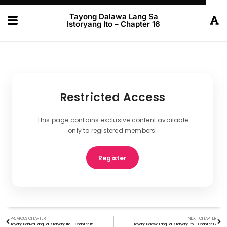
Tayong Dalawa Lang Sa
Istoryang Ito – Chapter 16
Restricted Access
This page contains exclusive content available
only to registered members.
Register
PREVIOUS CHAPTER
NEXT CHAPTER
Tayong Dalawa Lang Sa Istoryang Ito – Chapter 15
Tayong Dalawa Lang Sa Istoryang Ito – Chapter 17