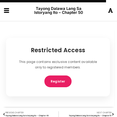
Tayong Dalawa Lang Sa
Istoryang Ito – Chapter 50
Restricted Access
This page contains exclusive content available
only to registered members.
Register
PREVIOUS CHAPTER
NEXT CHAPTER
Tayong Dalawa Lang Sa Istoryang Ito – Chapter 49
Tayong Dalawa Lang Sa Istoryang Ito – Chapter 51