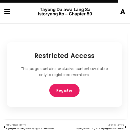
Tayong Dalawa Lang Sa
Istoryang Ito – Chapter 59
Restricted Access
This page contains exclusive content available
only to registered members.
Register
PREVIOUS CHAPTER
NEXT CHAPTER
Tayong Dalawa Lang Sa Istoryang Ito – Chapter 58
Tayong Dalawa Lang Sa Istoryang Ito – Chapter 60